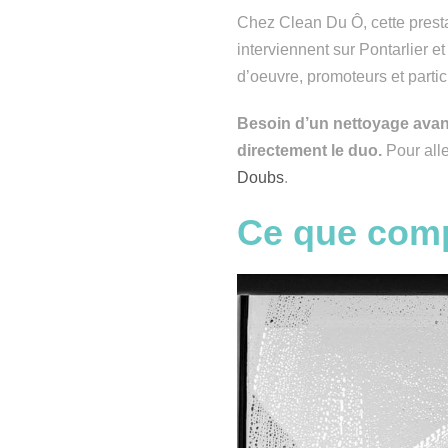
Chez Clean Du Ô, cette presta
interviennent sur Pontarlier 
d’oeuvre, promoteurs et partic
Besoin d’un nettoyage avan
directement le duo.
Pour alle
Doubs
.
Ce que comp