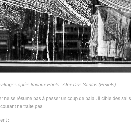
s vitrages après travaux Photo : Alex Dos Santos (Pexels)
er ne se résume pas à passer un coup de balai. Il cible des sali
courant ne traite pas.
ent :