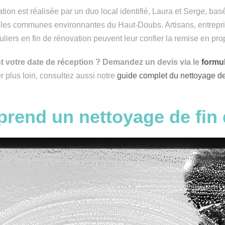
tion est réalisée par un duo local identifié, Laura et Serge, ba
et les communes environnantes du Haut-Doubs. Artisans, entrepr
uliers en fin de rénovation peuvent leur confier la remise en pr
t votre date de réception ? Demandez un devis via le
formul
r plus loin, consultez aussi notre
guide complet du nettoyage de 
rend un nettoyage de fin 