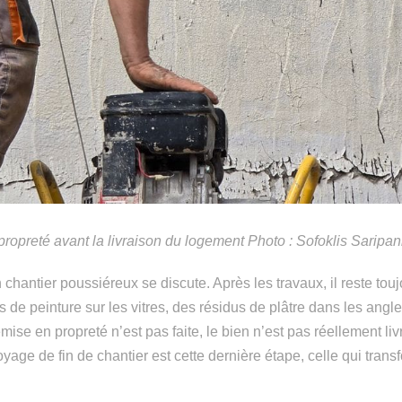
propreté avant la livraison du logement Photo : Sofoklis Saripan
n chantier poussiéreux se discute. Après les travaux, il reste t
es de peinture sur les vitres, des résidus de plâtre dans les angl
ise en propreté n’est pas faite, le bien n’est pas réellement liv
yage de fin de chantier est cette dernière étape, celle qui trans