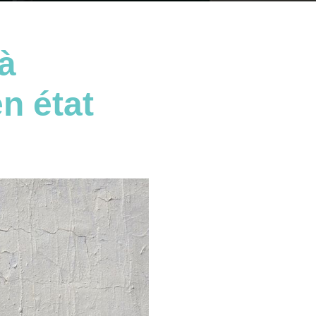
 à
en état