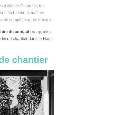
sés à Sainte-Colombe, qui
ises du bâtiment, maîtres
opreté complète après travaux.
aire de contact
ou appelez
fin de chantier dans le Haut-
de chantier