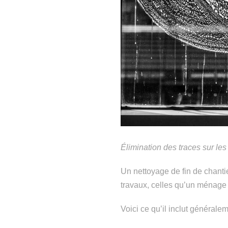
Élimination des traces sur le
Un nettoyage de fin de chanti
travaux, celles qu’un ménage 
Voici ce qu’il inclut généralem