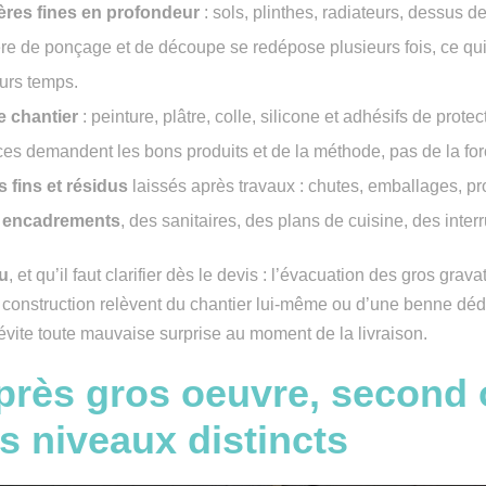
ères fines en profondeur
: sols, plinthes, radiateurs, dessus d
ère de ponçage et de découpe se redépose plusieurs fois, ce qu
urs temps.
e chantier
: peinture, plâtre, colle, silicone et adhésifs de protect
ces demandent les bons produits et de la méthode, pas de la for
 fins et résidus
laissés après travaux : chutes, emballages, pr
t encadrements
, des sanitaires, des plans de cuisine, des inte
u
, et qu’il faut clarifier dès le devis : l’évacuation des gros grav
 construction relèvent du chantier lui-même ou d’une benne déd
 évite toute mauvaise surprise au moment de la livraison.
près gros oeuvre, second 
ois niveaux distincts